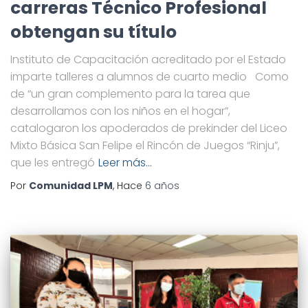
carreras Técnico Profesional
obtengan su título
Instituto de Capacitación acreditado por el Estado
imparte talleres a alumnos de cuarto medio Como
de “un gran complemento para la tarea que
desarrollamos con los niños en el hogar”,
catalogaron los apoderados de prekinder del Liceo
Mixto Básica San Felipe el Rincón de Juegos “Rinju”,
que les entregó
Leer más…
Por
Comunidad LPM
, Hace
6 años