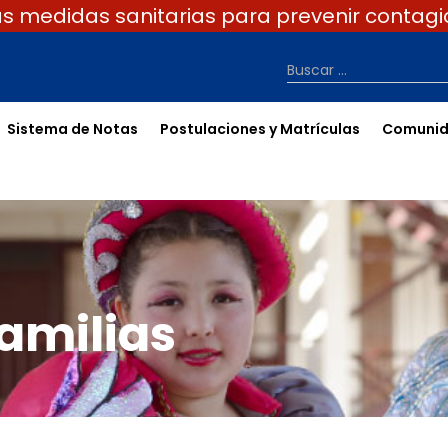
 medidas sanitarias para prevenir contagi
Buscar …
Sistema de Notas
Postulaciones y Matrículas
Comuni
amilias