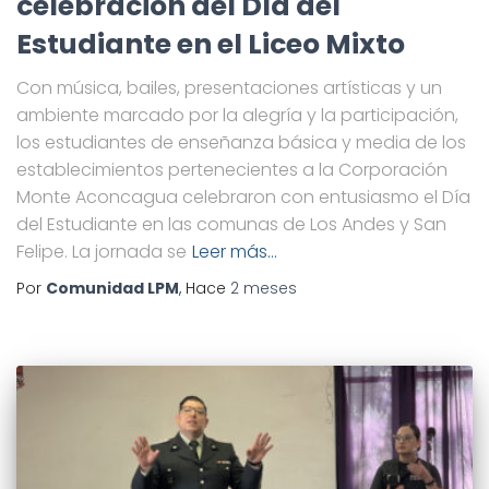
celebración del Día del
Estudiante en el Liceo Mixto
Con música, bailes, presentaciones artísticas y un
ambiente marcado por la alegría y la participación,
los estudiantes de enseñanza básica y media de los
establecimientos pertenecientes a la Corporación
Monte Aconcagua celebraron con entusiasmo el Día
del Estudiante en las comunas de Los Andes y San
Felipe. La jornada se
Leer más…
Por
Comunidad LPM
, Hace
2 meses