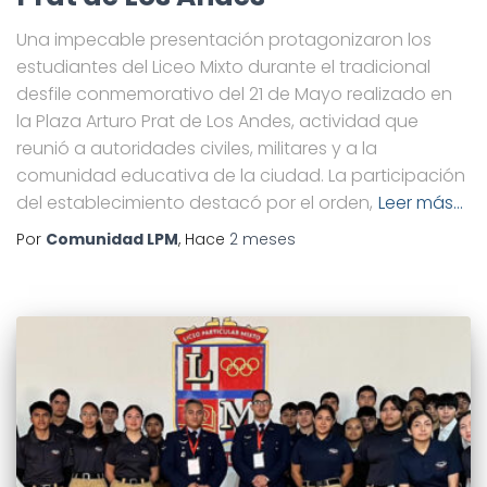
Una impecable presentación protagonizaron los
estudiantes del Liceo Mixto durante el tradicional
desfile conmemorativo del 21 de Mayo realizado en
la Plaza Arturo Prat de Los Andes, actividad que
reunió a autoridades civiles, militares y a la
comunidad educativa de la ciudad. La participación
del establecimiento destacó por el orden,
Leer más…
Por
Comunidad LPM
, Hace
2 meses