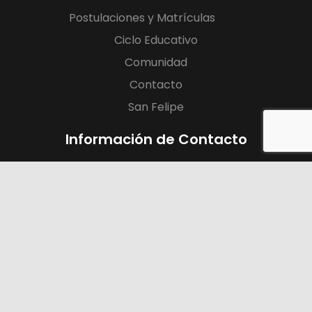
Postulaciones y Matrículas
Ciclo Educativo
Comunidad
Contacto
San Felipe
Información de Contacto
Básica N°1
+56443579543
Freire, 366 Los Andes
Básica N°2
+56443579545