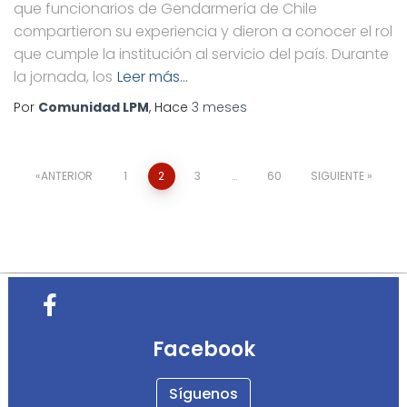
que funcionarios de Gendarmería de Chile
compartieron su experiencia y dieron a conocer el rol
que cumple la institución al servicio del país. Durante
la jornada, los
Leer más…
Por
Comunidad LPM
, Hace
3 meses
ANTERIOR
1
2
3
…
60
SIGUIENTE
Facebook
Síguenos