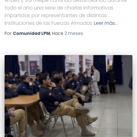
Andes y San Felipe continúa desarrollando durante
todo el año una serie de charlas informativas
impartidas por representantes de distintas
instituciones de las Fuerzas Armadas
Leer más…
Por
Comunidad LPM
, Hace
2 meses