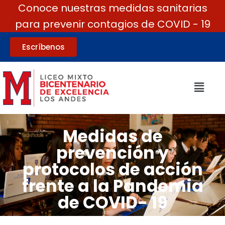
Conoce nuestras medidas sanitarias
para prevenir contagios de COVID - 19
Escríbenos
Medidas de
prevención y
protocolos de acción
frente a la Pandemia
de COVID- 19