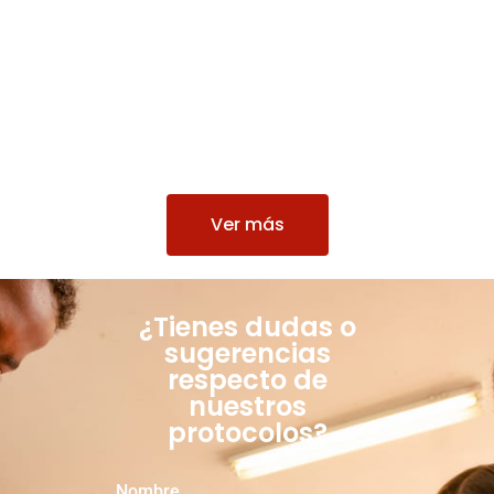
Ver más
¿Tienes dudas o
sugerencias
respecto de
nuestros
protocolos?