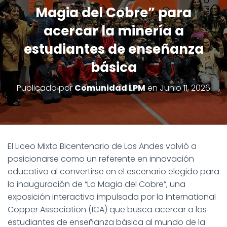
Magia del Cobre” para
acercar la minería a
estudiantes de enseñanza
básica
Publicado por
Comunidad LPM
en
Junio 11, 2026
El Liceo Mixto Bicentenario de Los Andes volvió a
posicionarse como un referente en innovación
educativa al convertirse en el escenario elegido para
la inauguración de “La Magia del Cobre”, una
exposición interactiva impulsada por la International
Copper Association (ICA) que busca acercar a los
estudiantes de enseñanza básica al mundo de la