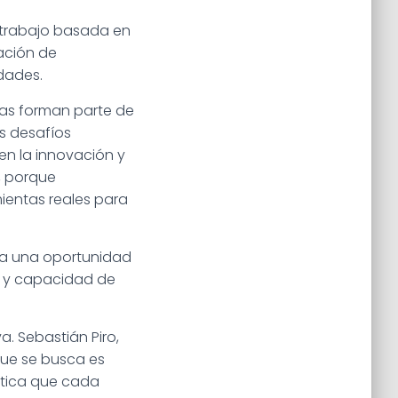
 trabajo basada en
ación de
dades.
ivas forman parte de
os desafíos
n la innovación y
1, porque
ientas reales para
ta una oportunidad
o y capacidad de
a. Sebastián Piro,
que se busca es
ática que cada