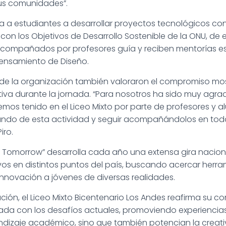
us comunidades”.
a a estudiantes a desarrollar proyectos tecnológicos con
on los Objetivos de Desarrollo Sostenible de la ONU, de 
acompañados por profesores guía y reciben mentorías e
Pensamiento de Diseño.
sde la organización también valoraron el compromiso mo
a durante la jornada. “Para nosotros ha sido muy agrad
emos tenido en el Liceo Mixto por parte de profesores y 
ando de esta actividad y seguir acompañándolos en todo
iro.
 Tomorrow” desarrolla cada año una extensa gira naciona
os en distintos puntos del país, buscando acercar herra
innovación a jóvenes de diversas realidades.
ción, el Liceo Mixto Bicentenario Los Andes reafirma su
da con los desafíos actuales, promoviendo experiencias
ndizaje académico, sino que también potencian la creativ