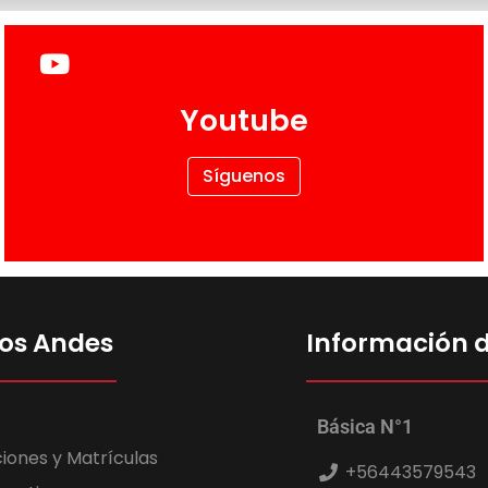
Youtube
Síguenos
Los Andes
Información 
Básica N°1
ciones y Matrículas
+56443579543