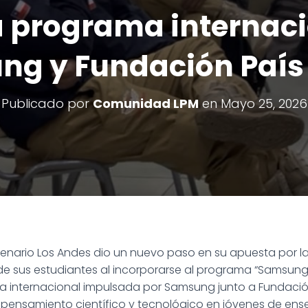
 programa internaci
g y Fundación País 
Publicado por
Comunidad LPM
en
Mayo 25, 2026
ntenario Los Andes dio un nuevo paso en su apuesta por la
 de sus estudiantes al incorporarse al programa “Samsung
va internacional impulsada por Samsung junto a Fundación
 pensamiento científico y tecnológico en jóvenes de en