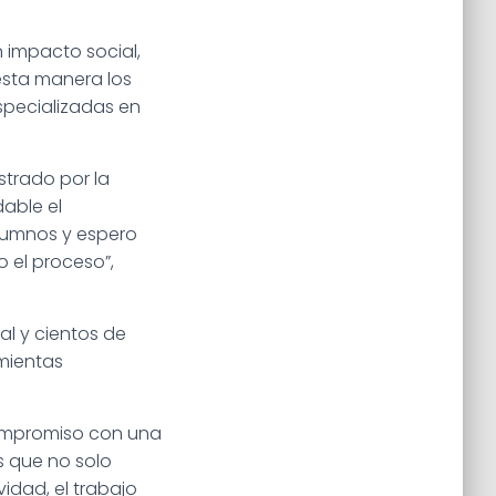
 impacto social,
esta manera los
specializadas en
strado por la
able el
alumnos y espero
 el proceso”,
l y cientos de
mientas
 compromiso con una
 que no solo
idad, el trabajo