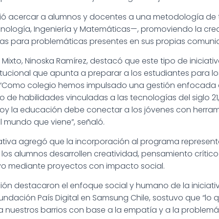
tió acercar a alumnos y docentes a una metodología de
nología, Ingeniería y Matemáticas—, promoviendo la cre
tas para problemáticas presentes en sus propias comuni
o Mixto, Ninoska Ramírez, destacó que este tipo de iniciat
itucional que apunta a preparar a los estudiantes para l
. “Como colegio hemos impulsado una gestión enfocada e
to de habilidades vinculadas a las tecnologías del siglo 2
y la educación debe conectar a los jóvenes con herram
l mundo que viene”, señaló.
ativa agregó que la incorporación al programa represen
los alumnos desarrollen creatividad, pensamiento crític
vo mediante proyectos con impacto social.
ón destacaron el enfoque social y humano de la iniciativ
undación País Digital en Samsung Chile, sostuvo que “lo 
a nuestros barrios con base a la empatía y a la problem