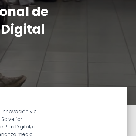
onal de
Digital
 innovación y el
 Solve for
 País Digital, que
señanza media.