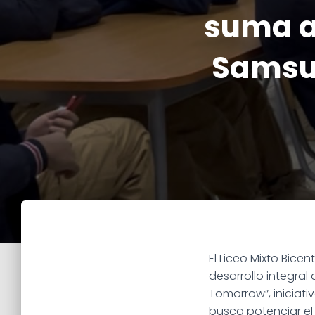
suma a
Samsun
El Liceo Mixto Bice
desarrollo integral
Tomorrow”, iniciati
busca potenciar el