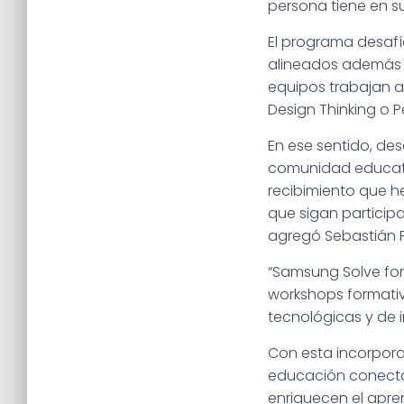
persona tiene en s
El programa desafí
alineados además c
equipos trabajan 
Design Thinking o 
En ese sentido, de
comunidad educativ
recibimiento que h
que sigan particip
agregó Sebastián P
“Samsung Solve for
workshops formativ
tecnológicas y de 
Con esta incorpora
educación conecta
enriquecen el apre